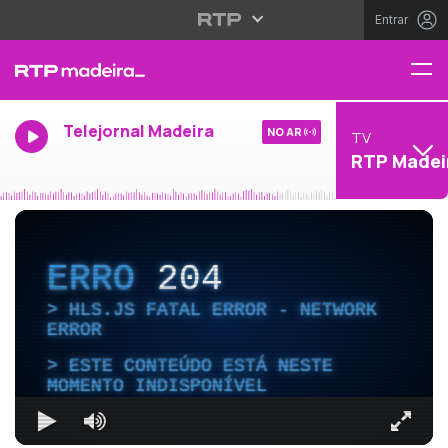
Entrar
Telejornal Madeira
NO AR
TV
RTP Madei
ERRO
204
HLS.JS FATAL ERROR - NETWORK
ERROR
ESTE CONTEÚDO ESTÁ NESTE
MOMENTO INDISPONÍVEL