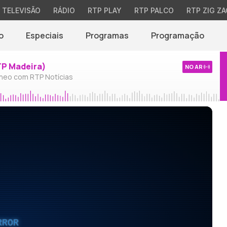
TELEVISÃO
RÁDIO
RTP PLAY
RTP PALCO
RTP ZIG ZA
o
Especiais
Programas
Programação
TP Madeira)
NO AR
neo com RTP Notícias
RROR