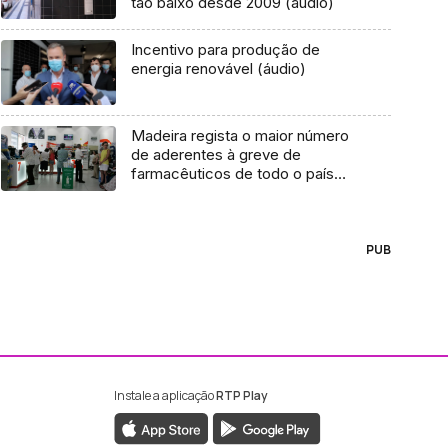
tão baixo desde 2009 (áudio)
Incentivo para produção de
energia renovável (áudio)
Madeira regista o maior número
de aderentes à greve de
farmacêuticos de todo o país
(áudio)
PUB
Instale a aplicação
RTP Play
ebook da RTP Madeira
nstagram da RTP Madeira