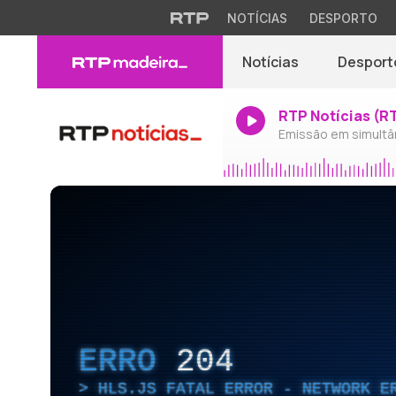
NOTÍCIAS
DESPORTO
Notícias
Desport
RTP Notícias (R
Emissão em simultâ
ERRO
204
HLS.JS FATAL ERROR - NETWORK E