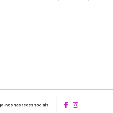
Aceder ao Fac
Aceder ao I
ga-nos nas redes sociais