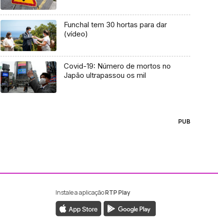
Funchal tem 30 hortas para dar
(vídeo)
Covid-19: Número de mortos no
Japão ultrapassou os mil
PUB
Instale a aplicação
RTP Play
ebook da RTP Madeira
nstagram da RTP Madeira