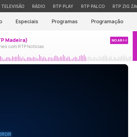
TELEVISÃO
RÁDIO
RTP PLAY
RTP PALCO
RTP ZIG ZA
o
Especiais
Programas
Programação
TP Madeira)
NO AR
neo com RTP Notícias
RROR