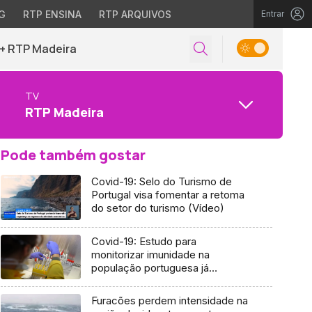
G
RTP ENSINA
RTP ARQUIVOS
Entrar
+ RTP Madeira
TV
RTP Madeira
Pode também gostar
Covid-19: Selo do Turismo de
Portugal visa fomentar a retoma
do setor do turismo (Vídeo)
Covid-19: Estudo para
monitorizar imunidade na
população portuguesa já
começou
Furacões perdem intensidade na