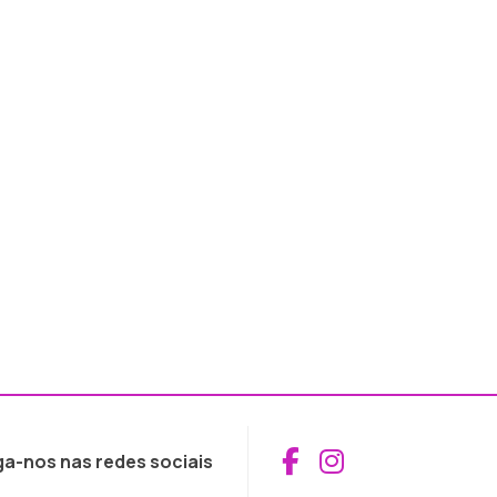
Aceder ao Fac
Aceder ao I
ga-nos nas redes sociais