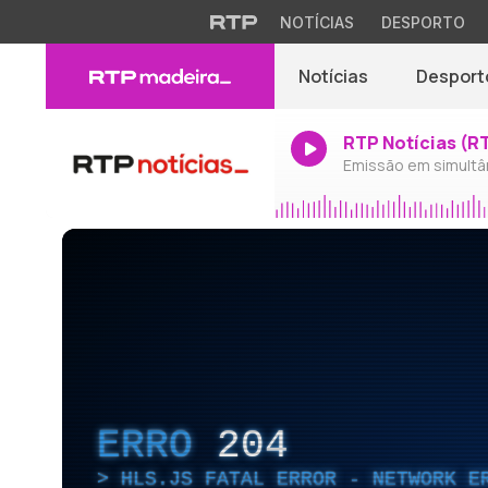
NOTÍCIAS
DESPORTO
Notícias
Desport
RTP Notícias (R
Emissão em simultâ
ERRO
204
HLS.JS FATAL ERROR - NETWORK E