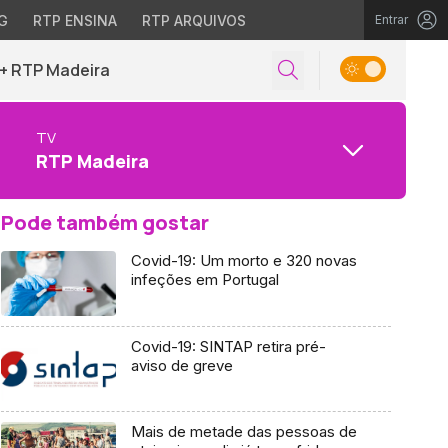
G
RTP ENSINA
RTP ARQUIVOS
Entrar
+ RTP Madeira
TV
RTP Madeira
Pode também gostar
Covid-19: Um morto e 320 novas
infeções em Portugal
Covid-19: SINTAP retira pré-
aviso de greve
Mais de metade das pessoas de