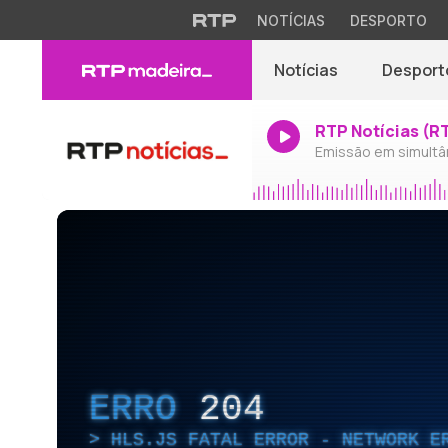
NOTÍCIAS
DESPORTO
Notícias
Desport
RTP Notícias (R
Emissão em simultâ
ERRO
204
HLS.JS FATAL ERROR - NETWORK E