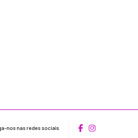
Aceder ao Fac
Aceder ao I
ga-nos nas redes sociais