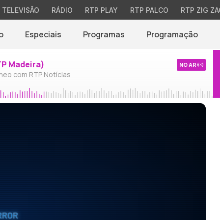
TELEVISÃO
RÁDIO
RTP PLAY
RTP PALCO
RTP ZIG ZA
o
Especiais
Programas
Programação
TP Madeira)
NO AR
neo com RTP Notícias
RROR