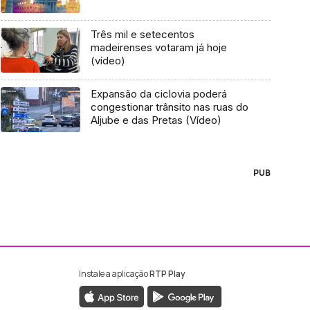
Três mil e setecentos
madeirenses votaram já hoje
(vídeo)
Expansão da ciclovia poderá
congestionar trânsito nas ruas do
Aljube e das Pretas (Vídeo)
PUB
Instale a aplicação
RTP Play
ebook da RTP Madeira
nstagram da RTP Madeira