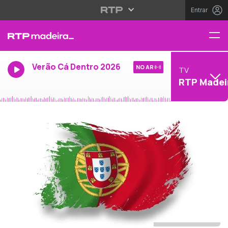
Entrar
Verão Cá Dentro 2026
NO AR
TV
RTP Madei