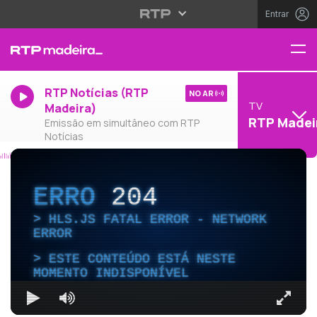
Entrar
RTP Notícias (RTP
NO AR
TV
Madeira)
RTP Madei
Emissão em simultâneo com RTP
Notícias
ERRO
204
HLS.JS FATAL ERROR - NETWORK
ERROR
ESTE CONTEÚDO ESTÁ NESTE
MOMENTO INDISPONÍVEL