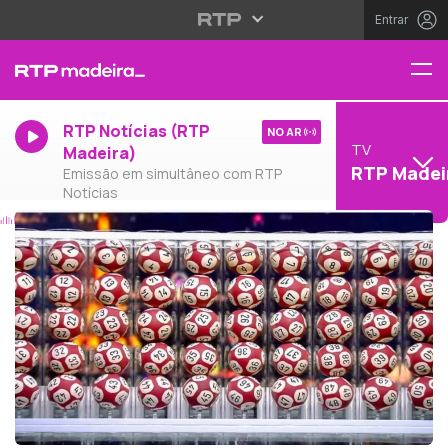
Entrar
RTP Notícias (RTP
NO AR
TV
Madeira)
RTP Madei
Emissão em simultâneo com RTP
Notícias