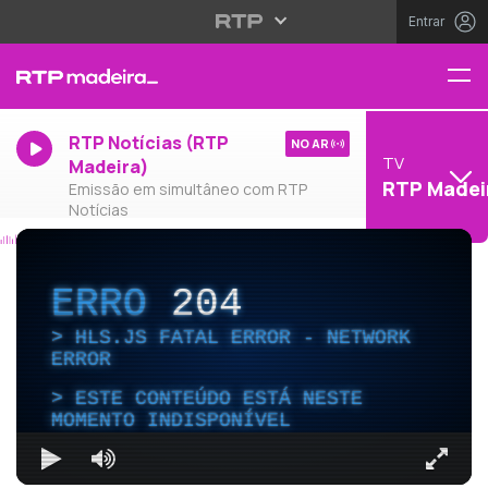
Entrar
RTP Notícias (RTP
NO AR
TV
Madeira)
RTP Madei
Emissão em simultâneo com RTP
Notícias
ERRO
204
HLS.JS FATAL ERROR - NETWORK
ERROR
ESTE CONTEÚDO ESTÁ NESTE
MOMENTO INDISPONÍVEL