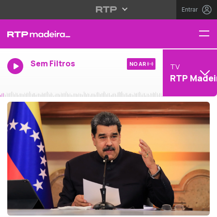
Entrar
Sem Filtros
NO AR
TV
RTP Madei