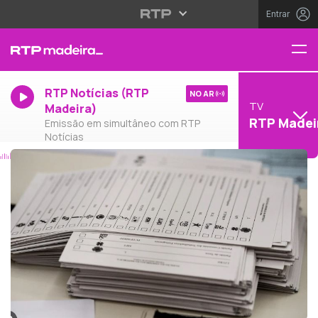
Entrar
RTP Notícias (RTP
NO AR
TV
Madeira)
RTP Madei
Emissão em simultâneo com RTP
Notícias