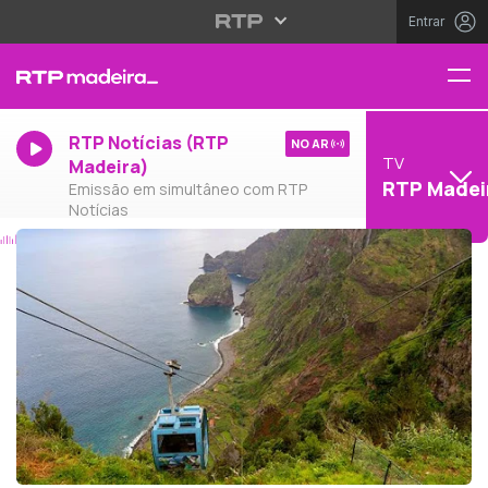
Entrar
RTP Notícias (RTP
NO AR
TV
Madeira)
RTP Madei
Emissão em simultâneo com RTP
Notícias