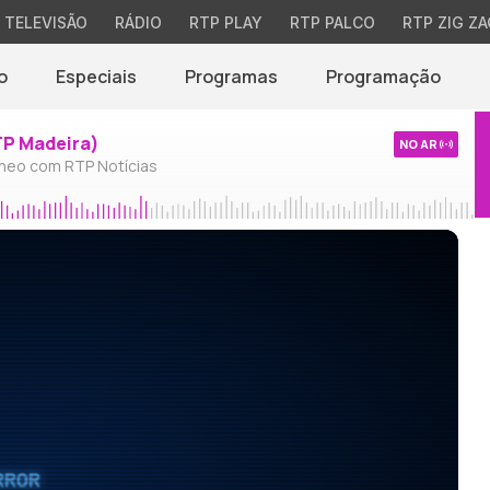
TELEVISÃO
RÁDIO
RTP PLAY
RTP PALCO
RTP ZIG ZA
o
Especiais
Programas
Programação
TP Madeira)
NO AR
neo com RTP Notícias
RROR