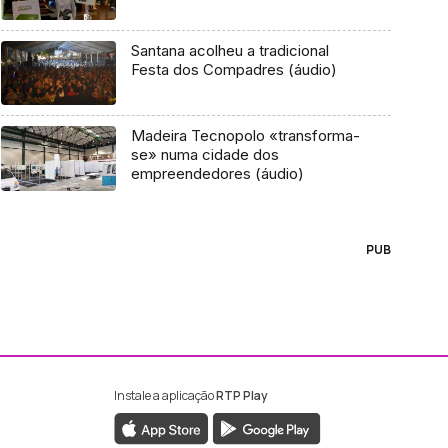
Santana acolheu a tradicional
Festa dos Compadres (áudio)
Madeira Tecnopolo «transforma-
se» numa cidade dos
empreendedores (áudio)
PUB
Instale a aplicação
RTP Play
ebook da RTP Madeira
nstagram da RTP Madeira