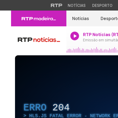
NOTÍCIAS
DESPORTO
Notícias
Desport
RTP Notícias (R
Emissão em simultâ
ERRO
204
HLS.JS FATAL ERROR - NETWORK E