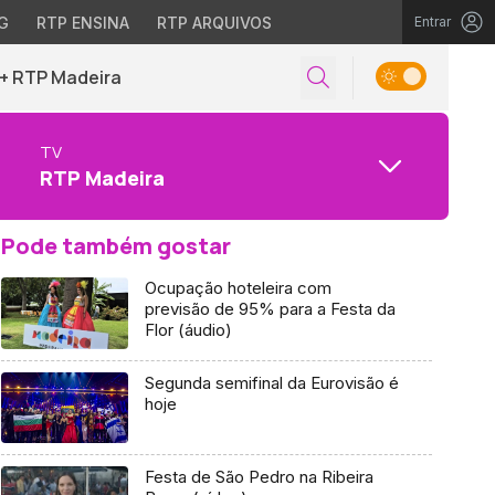
G
RTP ENSINA
RTP ARQUIVOS
Entrar
+ RTP Madeira
TV
RTP Madeira
Pode também gostar
Ocupação hoteleira com
previsão de 95% para a Festa da
Flor (áudio)
Segunda semifinal da Eurovisão é
hoje
Festa de São Pedro na Ribeira