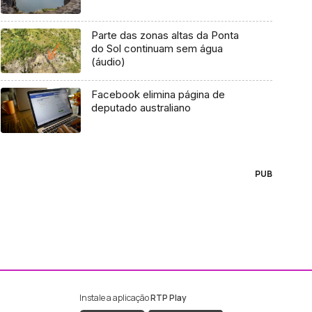
Parte das zonas altas da Ponta
do Sol continuam sem água
(áudio)
Facebook elimina página de
deputado australiano
PUB
Instale a aplicação
RTP Play
ebook da RTP Madeira
nstagram da RTP Madeira