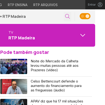
G
RTP ENSINA
RTP ARQUIVOS
Entrar
+ RTP Madeira
TV
RTP Madeira
Pode também gostar
Noite do Mercado da Calheta
levou muitas pessoas até aos
Prazeres (vídeo)
Celso Bettencourt defende o
aumento do financiamento para
as freguesias (áudio)
APAV diz que há 17 mil situações