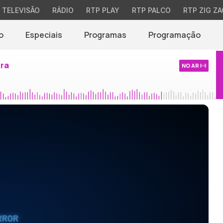
TELEVISÃO
RÁDIO
RTP PLAY
RTP PALCO
RTP ZIG ZA
o
Especiais
Programas
Programação
ira
NO AR
RROR