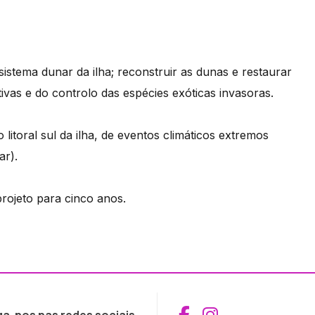
sistema dunar da ilha; reconstruir as dunas e restaurar
ivas e do controlo das espécies exóticas invasoras.
litoral sul da ilha, de eventos climáticos extremos
ar).
rojeto para cinco anos.
Aceder ao Fac
Aceder ao I
ga-nos nas redes sociais