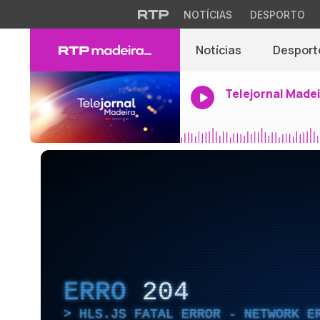
NOTÍCIAS
DESPORTO
Notícias
Desport
Telejornal Made
ERRO
204
HLS.JS FATAL ERROR - NETWORK E