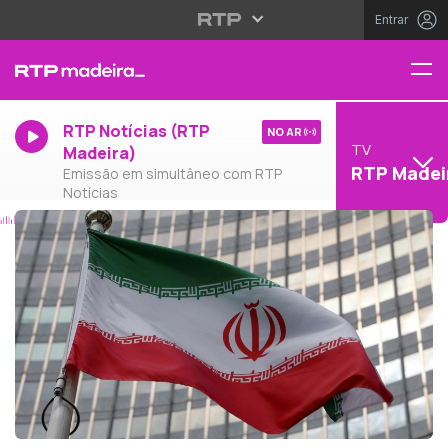
Entrar
RTP Notícias (RTP
NO AR
TV
Madeira)
RTP Madei
Emissão em simultâneo com RTP
Notícias