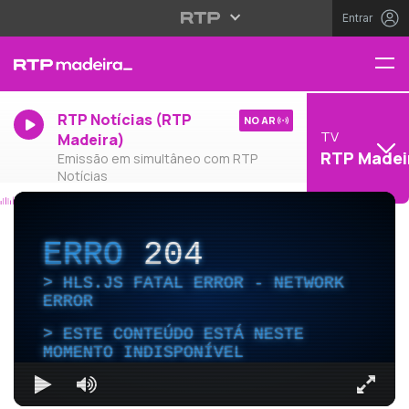
Entrar
RTP Notícias (RTP
NO AR
TV
Madeira)
RTP Madei
Emissão em simultâneo com RTP
Notícias
ERRO
204
HLS.JS FATAL ERROR - NETWORK
ERROR
ESTE CONTEÚDO ESTÁ NESTE
MOMENTO INDISPONÍVEL