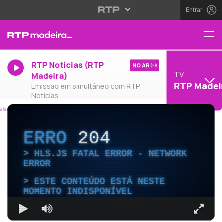
Entrar
RTP Notícias (RTP
NO AR
TV
Madeira)
RTP Madei
Emissão em simultâneo com RTP
Notícias
ERRO
204
HLS.JS FATAL ERROR - NETWORK
ERROR
ESTE CONTEÚDO ESTÁ NESTE
MOMENTO INDISPONÍVEL