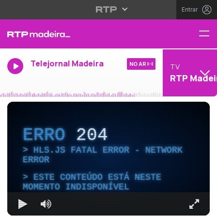
Entrar
Telejornal Madeira
NO AR
TV
RTP Madei
ERRO
204
HLS.JS FATAL ERROR - NETWORK
ERROR
ESTE CONTEÚDO ESTÁ NESTE
MOMENTO INDISPONÍVEL