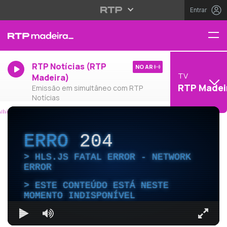
Entrar
RTP Notícias (RTP
NO AR
TV
Madeira)
RTP Madei
Emissão em simultâneo com RTP
Notícias
ERRO
204
HLS.JS FATAL ERROR - NETWORK
ERROR
ESTE CONTEÚDO ESTÁ NESTE
MOMENTO INDISPONÍVEL