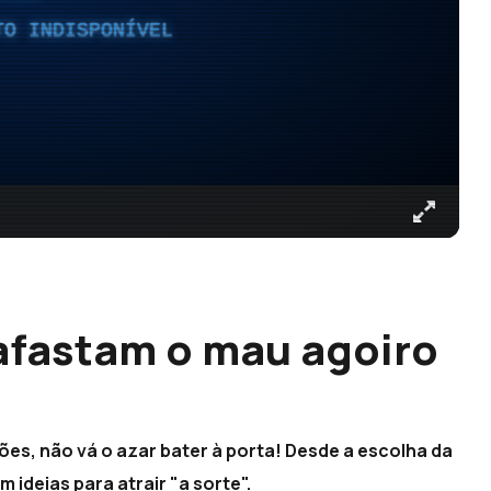
TO INDISPONÍVEL
afastam o mau agoiro
es, não vá o azar bater à porta! Desde a escolha da
am ideias para atrair "a sorte".