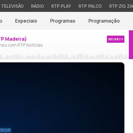
TELEVISÃO
RÁDIO
RTP PLAY
RTP PALCO
RTP ZIG ZA
o
Especiais
Programas
Programação
TP Madeira)
NO AR
neo com RTP Notícias
RROR