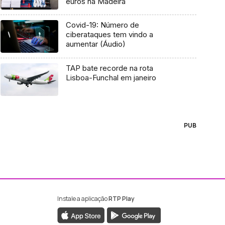
euros na Madeira
Covid-19: Número de
ciberataques tem vindo a
aumentar (Áudio)
TAP bate recorde na rota
Lisboa-Funchal em janeiro
PUB
Instale a aplicação
RTP Play
ebook da RTP Madeira
nstagram da RTP Madeira