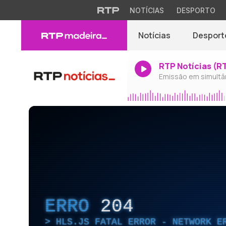
NOTÍCIAS
DESPORTO
Notícias
Desport
RTP Notícias (R
Emissão em simultâ
ERRO
204
HLS.JS FATAL ERROR - NETWORK E