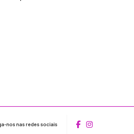
Aceder ao Fac
Aceder ao I
ga-nos nas redes sociais