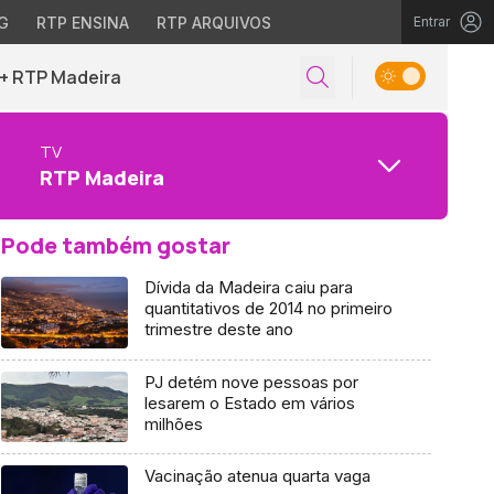
G
RTP ENSINA
RTP ARQUIVOS
Entrar
+ RTP Madeira
TV
RTP Madeira
Pode também gostar
Dívida da Madeira caiu para
quantitativos de 2014 no primeiro
trimestre deste ano
PJ detém nove pessoas por
lesarem o Estado em vários
milhões
Vacinação atenua quarta vaga