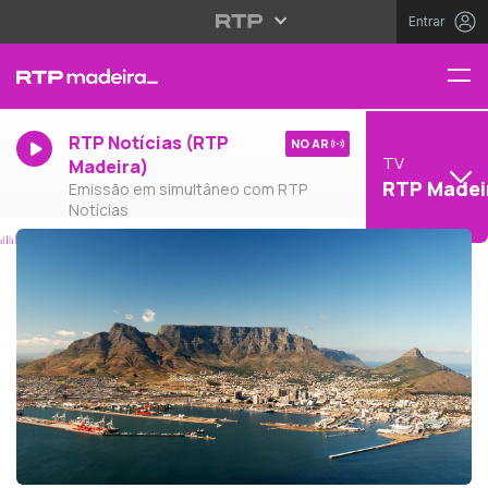
Entrar
RTP Notícias (RTP
NO AR
TV
Madeira)
RTP Madei
Emissão em simultâneo com RTP
Notícias