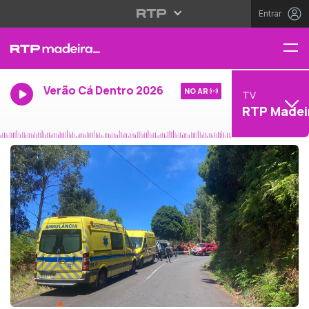
Entrar
Verão Cá Dentro 2026
NO AR
TV
RTP Madei