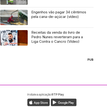
Engenhos vão pagar 34 cêntimos
pela cana-de-açúcar (vídeo)
Receitas da venda do livro de
Pedro Nunes reverteram para a
Liga Contra o Cancro (Vídeo)
PUB
Instale a aplicação
RTP Play
ebook da RTP Madeira
nstagram da RTP Madeira