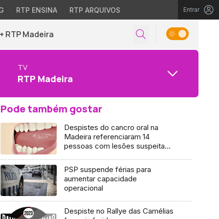
G
RTP ENSINA
RTP ARQUIVOS
Entrar
+ RTP Madeira
TV
RTP Madeira
Pode também gostar
Despistes do cancro oral na
Madeira referenciaram 14
pessoas com lesões suspeitam
em 2022
PSP suspende férias para
aumentar capacidade
operacional
Despiste no Rallye das Camélias