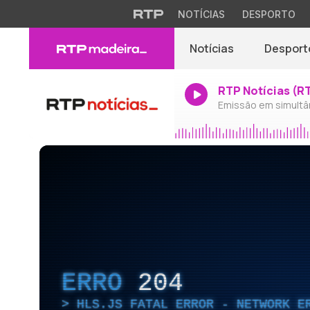
NOTÍCIAS
DESPORTO
Notícias
Desport
RTP Notícias (R
Emissão em simultâ
ERRO
204
HLS.JS FATAL ERROR - NETWORK E