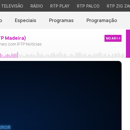
TELEVISÃO
RÁDIO
RTP PLAY
RTP PALCO
RTP ZIG ZA
o
Especiais
Programas
Programação
TP Madeira)
NO AR
neo com RTP Notícias
RROR