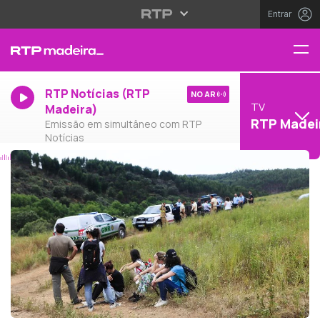
Entrar
RTP Notícias (RTP
NO AR
TV
Madeira)
RTP Madei
Emissão em simultâneo com RTP
Notícias