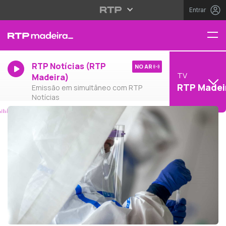
Entrar
RTP Notícias (RTP
NO AR
TV
Madeira)
RTP Madei
Emissão em simultâneo com RTP
Notícias