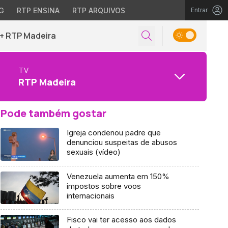
G
RTP ENSINA
RTP ARQUIVOS
Entrar
+ RTP Madeira
TV
RTP Madeira
Pode também gostar
Igreja condenou padre que
denunciou suspeitas de abusos
sexuais (vídeo)
Venezuela aumenta em 150%
impostos sobre voos
internacionais
Fisco vai ter acesso aos dados