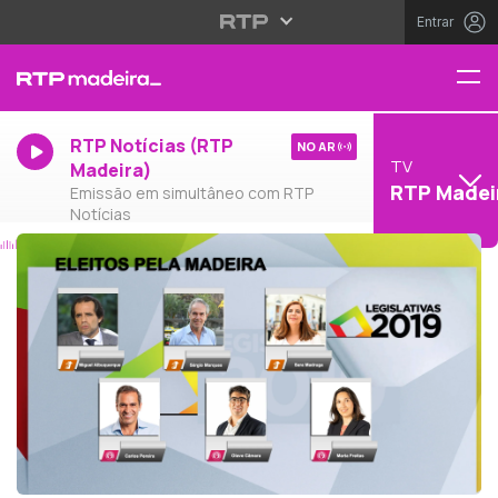
Entrar
RTP Notícias (RTP
NO AR
TV
Madeira)
RTP Madei
Emissão em simultâneo com RTP
Notícias