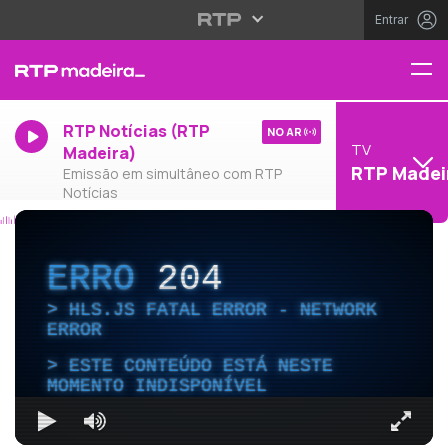
Entrar
RTP Notícias (RTP
NO AR
TV
Madeira)
RTP Madei
Emissão em simultâneo com RTP
Notícias
ERRO
204
HLS.JS FATAL ERROR - NETWORK
ERROR
ESTE CONTEÚDO ESTÁ NESTE
MOMENTO INDISPONÍVEL