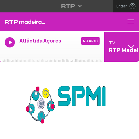
Entrar
Atlântida Açores
NO AR
TV
RTP Madei