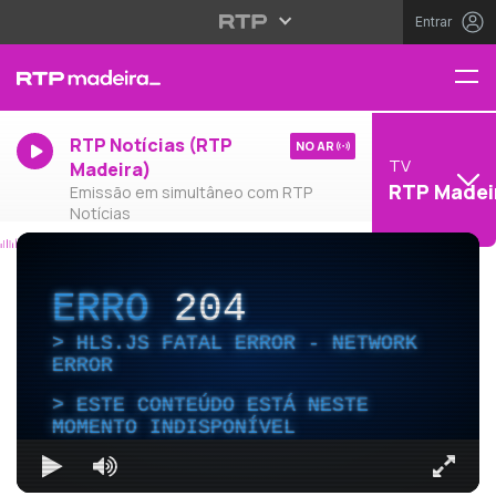
Entrar
RTP Notícias (RTP
NO AR
TV
Madeira)
RTP Madei
Emissão em simultâneo com RTP
Notícias
ERRO
204
HLS.JS FATAL ERROR - NETWORK
ERROR
ESTE CONTEÚDO ESTÁ NESTE
MOMENTO INDISPONÍVEL