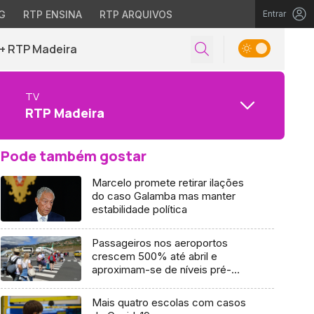
G
RTP ENSINA
RTP ARQUIVOS
Entrar
+ RTP Madeira
TV
RTP Madeira
Pode também gostar
Marcelo promete retirar ilações
do caso Galamba mas manter
estabilidade política
Passageiros nos aeroportos
crescem 500% até abril e
aproximam-se de níveis pré-
pandemia
Mais quatro escolas com casos