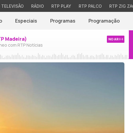
TELEVISÃO
RÁDIO
RTP PLAY
RTP PALCO
RTP ZIG ZA
o
Especiais
Programas
Programação
TP Madeira)
NO AR
neo com RTP Notícias