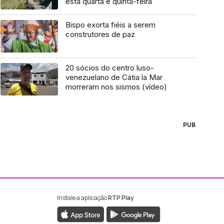
esta quarta e quinta-feira
Bispo exorta fiéis a serem
construtores de paz
20 sócios do centro luso-
venezuelano de Cátia la Mar
morreram nos sismos (vídeo)
PUB
Instale a aplicação
RTP Play
ebook da RTP Madeira
nstagram da RTP Madeira