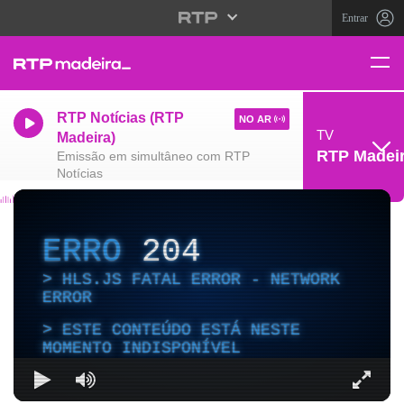
Entrar
RTP Notícias (RTP
NO AR
TV
Madeira)
RTP Madei
Emissão em simultâneo com RTP
Notícias
ERRO
204
HLS.JS FATAL ERROR - NETWORK
ERROR
ESTE CONTEÚDO ESTÁ NESTE
MOMENTO INDISPONÍVEL