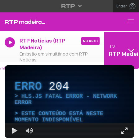
Entrar
RTP Notícias (RTP
NO AR
TV
Madeira)
RTP Madei
Emissão em simultâneo com RTP
Notícias
ERRO
204
HLS.JS FATAL ERROR - NETWORK
ERROR
ESTE CONTEÚDO ESTÁ NESTE
MOMENTO INDISPONÍVEL