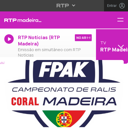
Entrar
RTP Notícias (RTP
NO AR
TV
Madeira)
RTP Madei
Emissão em simultâneo com RTP
Notícias