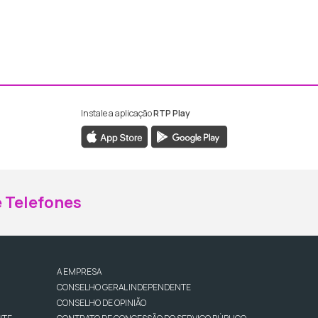
Instale a aplicação
RTP Play
ebook da RTP Madeira
nstagram da RTP Madeira
 Telefones
A EMPRESA
CONSELHO GERAL INDEPENDENTE
CONSELHO DE OPINIÃO