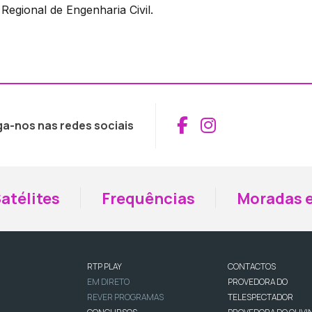
Regional de Engenharia Civil.
Aceder ao Fac
Aceder ao I
ga-nos nas redes sociais
atélites
Frequências
Moradas e
RTP PLAY
CONTACTOS
EM DIRETO
PROVEDORA DO
REVER PROGRAMAS
TELESPECTADOR