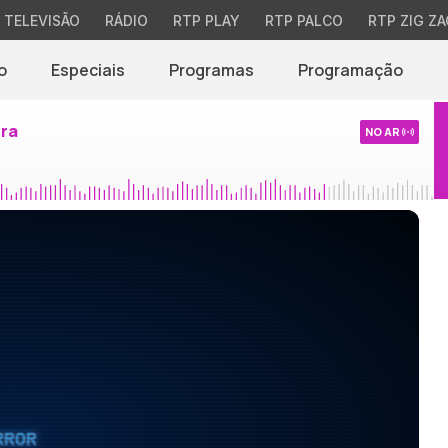
TELEVISÃO
RÁDIO
RTP PLAY
RTP PALCO
RTP ZIG ZA
o
Especiais
Programas
Programação
ira
NO AR
RROR