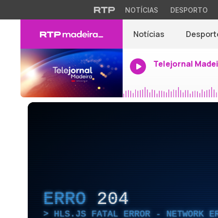
NOTÍCIAS
DESPORTO
Notícias
Desport
Telejornal Made
ERRO
204
HLS.JS FATAL ERROR - NETWORK E