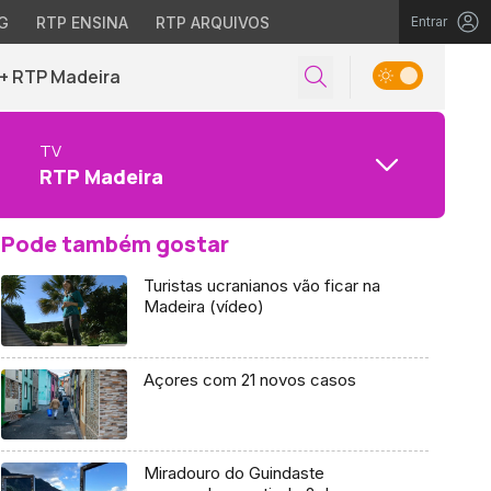
G
RTP ENSINA
RTP ARQUIVOS
Entrar
+ RTP Madeira
TV
RTP Madeira
Pode também gostar
Turistas ucranianos vão ficar na
Madeira (vídeo)
Açores com 21 novos casos
Miradouro do Guindaste