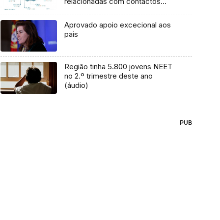
relacionadas com contactos
com infetados ou Linha SRS24
Aprovado apoio excecional aos
pais
Região tinha 5.800 jovens NEET
no 2.º trimestre deste ano
(áudio)
PUB