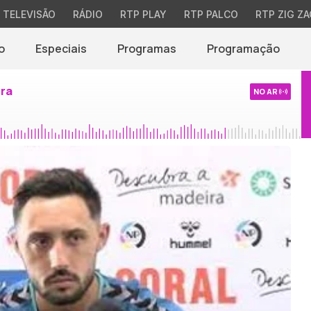
TELEVISÃO
RÁDIO
RTP PLAY
RTP PALCO
RTP ZIG ZA
o
Especiais
Programas
Programação
ira
NO AR