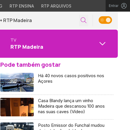
G
RTP ENSINA
RTP ARQUIVOS
Entrar
+ RTP Madeira
TV
RTP Madeira
Pode também gostar
Há 40 novos casos positivos nos
Açores
Casa Blandy lança um vinho
Madeira que descansou 100 anos
nas suas caves (Vídeo)
Posto Emissor do Funchal mudou