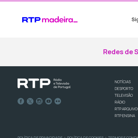
Si
Redes de S
NOTÍCIAS
DESPORTO
TELEVISÃO
RÁDIO
RTP ARQUIVO
RTP ENSINA
POLÍTICA DE PRIVACIDADE
POLÍTICA DE COOKIES
TERMOS E COND
|
|