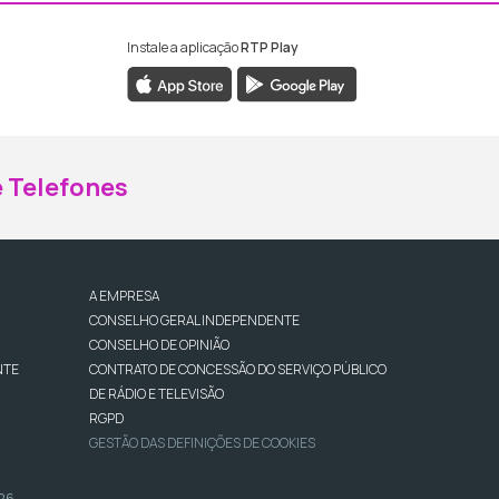
Instale a aplicação
RTP Play
ebook da RTP Madeira
nstagram da RTP Madeira
 Telefones
A EMPRESA
CONSELHO GERAL INDEPENDENTE
CONSELHO DE OPINIÃO
NTE
CONTRATO DE CONCESSÃO DO SERVIÇO PÚBLICO
DE RÁDIO E TELEVISÃO
RGPD
GESTÃO DAS DEFINIÇÕES DE COOKIES
026