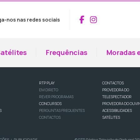
Aceder ao Fac
Aceder ao I
ga-nos nas redes sociais
atélites
Frequências
Moradas e
RTP PLAY
CONTACTOS
EM DIRETO
PROVEDORA DO
REVER PROGRAMAS
TELESPECTADOR
CONCURSOS
PROVEDORA DO OUVI
S
PERGUNTAS FREQUENTES
ACESSIBILIDADES
CONTACTOS
SATÉLITES
IÇÕES
PUBLICIDADE
© RTP, Rádio e Televisão de Portugal 2
|