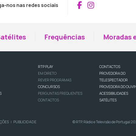
Aceder ao Fac
Aceder ao I
ga-nos nas redes sociais
atélites
Frequências
Moradas e
RTP PLAY
CONTACTOS
EM DIRETO
PROVEDORA DO
REVER PROGRAMAS
TELESPECTADOR
CONCURSOS
PROVEDORA DO OUVI
S
PERGUNTAS FREQUENTES
ACESSIBILIDADES
CONTACTOS
SATÉLITES
IÇÕES
PUBLICIDADE
© RTP, Rádio e Televisão de Portugal 2
|