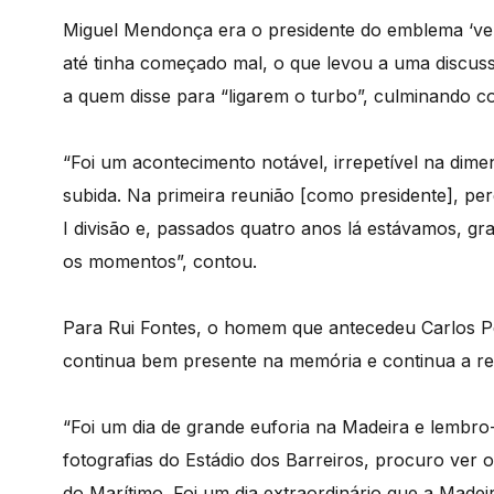
Miguel Mendonça era o presidente do emblema ‘ver
até tinha começado mal, o que levou a uma discu
a quem disse para “ligarem o turbo”, culminando co
“Foi um acontecimento notável, irrepetível na dime
subida. Na primeira reunião [como presidente], perg
I divisão e, passados quatro anos lá estávamos, gr
os momentos”, contou.
Para Rui Fontes, o homem que antecedeu Carlos Per
continua bem presente na memória e continua a rev
“Foi um dia de grande euforia na Madeira e lembro
fotografias do Estádio dos Barreiros, procuro ver
do Marítimo. Foi um dia extraordinário que a Madeir