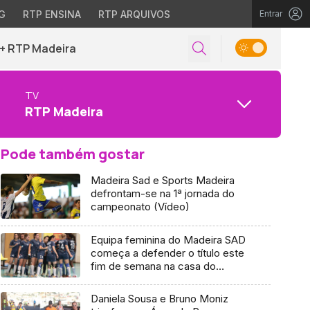
G
RTP ENSINA
RTP ARQUIVOS
Entrar
+ RTP Madeira
TV
RTP Madeira
Pode também gostar
Madeira Sad e Sports Madeira
defrontam-se na 1ª jornada do
campeonato (Vídeo)
Equipa feminina do Madeira SAD
começa a defender o título este
fim de semana na casa do
Colégio de Gaia
Daniela Sousa e Bruno Moniz