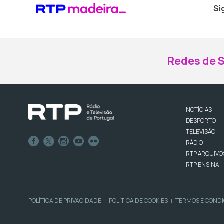
Si
Redes de S
NOTÍCIAS
DESPORTO
TELEVISÃO
RÁDIO
RTP ARQUIVO
RTP ENSINA
POLÍTICA DE PRIVACIDADE
POLÍTICA DE COOKIES
TERMOS E COND
|
|