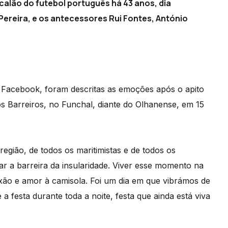
scalão do futebol português há 43 anos, dia
Pereira, e os antecessores Rui Fontes, António
 Facebook, foram descritas as emoções após o apito
os Barreiros, no Funchal, diante do Olhanense, em 15
egião, de todos os maritimistas e de todos os
sar a barreira da insularidade. Viver esse momento na
xão e amor à camisola. Foi um dia em que vibrámos de
a festa durante toda a noite, festa que ainda está viva