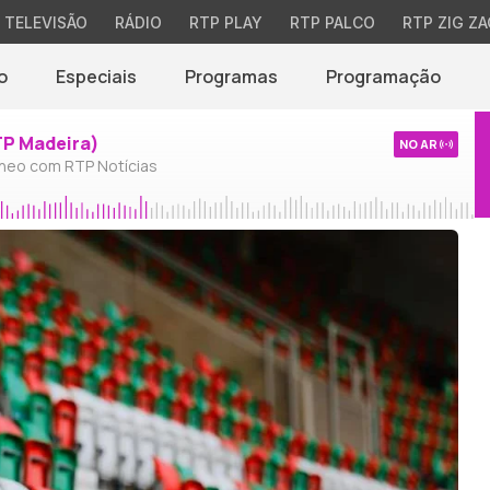
TELEVISÃO
RÁDIO
RTP PLAY
RTP PALCO
RTP ZIG ZA
o
Especiais
Programas
Programação
TP Madeira)
NO AR
neo com RTP Notícias