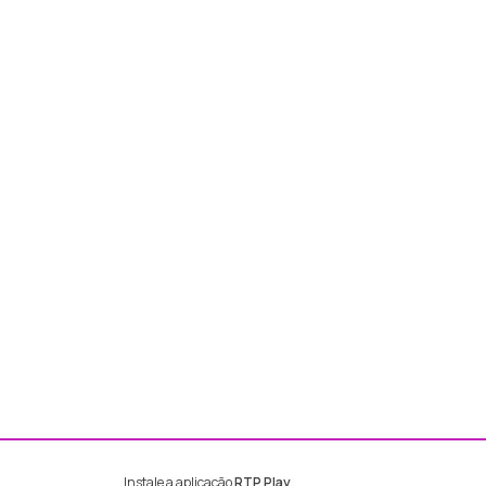
Instale a aplicação
RTP Play