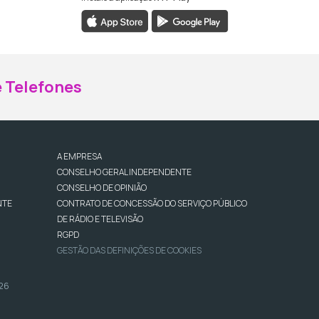
ebook da RTP Madeira
nstagram da RTP Madeira
 Telefones
A EMPRESA
CONSELHO GERAL INDEPENDENTE
CONSELHO DE OPINIÃO
NTE
CONTRATO DE CONCESSÃO DO SERVIÇO PÚBLICO
DE RÁDIO E TELEVISÃO
RGPD
GESTÃO DAS DEFINIÇÕES DE COOKIES
026