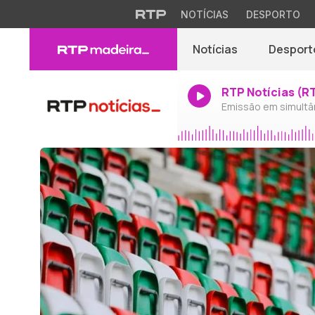
NOTÍCIAS
DESPORTO
Notícias
Desport
RTP Notícias (R
Emissão em simultâ