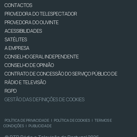
CONTACTOS
PROVEDORA DO TELESPECTADOR
PROVEDORA DO OUVINTE
ACESSIBILIDADES
SATÉLITES
A EMPRESA
CONSELHO GERAL INDEPENDENTE
CONSELHO DE OPINIÃO
CONTRATO DE CONCESSÃO DO SERVIÇO PÚBLICO DE
RÁDIO E TELEVISÃO
RGPD
GESTÃO DAS DEFINIÇÕES DE COOKIES
POLÍTICA DE PRIVACIDADE
|
POLÍTICA DE COOKIES
|
TERMOS E
CONDIÇÕES
|
PUBLICIDADE