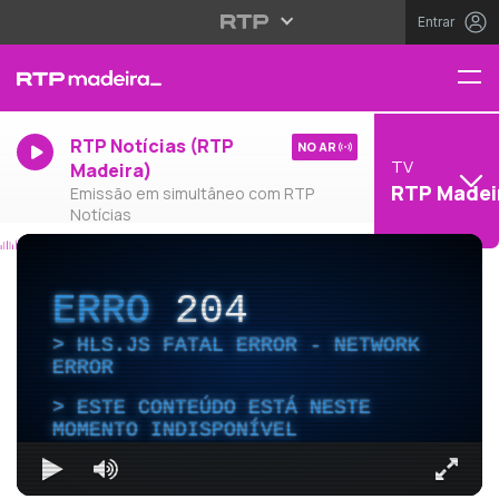
Entrar
RTP Notícias (RTP
NO AR
TV
Madeira)
RTP Madei
Emissão em simultâneo com RTP
Notícias
ERRO
204
HLS.JS FATAL ERROR - NETWORK
ERROR
ESTE CONTEÚDO ESTÁ NESTE
MOMENTO INDISPONÍVEL