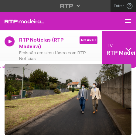
Entrar
RTP Notícias (RTP
NO AR
TV
Madeira)
RTP Madei
Emissão em simultâneo com RTP
Notícias