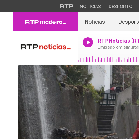
NOTÍCIAS
DESPORTO
Notícias
Desport
RTP Notícias (R
Emissão em simultâ