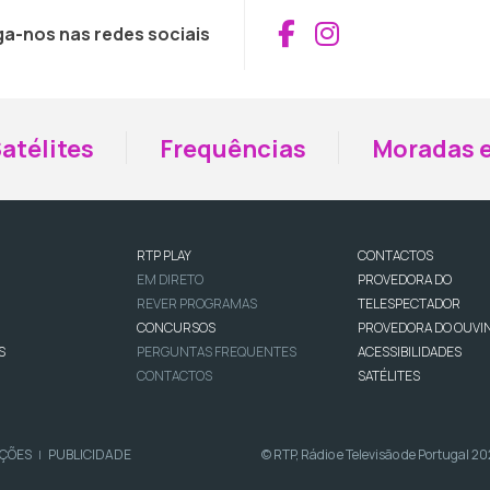
Aceder ao Fac
Aceder ao I
ga-nos nas redes sociais
atélites
Frequências
Moradas e
RTP PLAY
CONTACTOS
EM DIRETO
PROVEDORA DO
REVER PROGRAMAS
TELESPECTADOR
CONCURSOS
PROVEDORA DO OUVI
S
PERGUNTAS FREQUENTES
ACESSIBILIDADES
CONTACTOS
SATÉLITES
IÇÕES
PUBLICIDADE
© RTP, Rádio e Televisão de Portugal 2
|