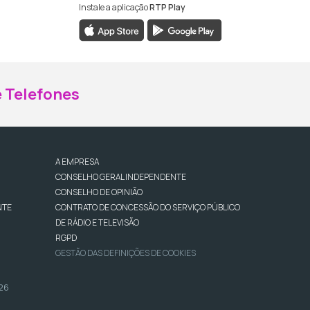
Instale a aplicação
RTP Play
ebook da RTP Madeira
nstagram da RTP Madeira
 Telefones
A EMPRESA
CONSELHO GERAL INDEPENDENTE
CONSELHO DE OPINIÃO
NTE
CONTRATO DE CONCESSÃO DO SERVIÇO PÚBLICO
DE RÁDIO E TELEVISÃO
RGPD
GESTÃO DAS DEFINIÇÕES DE COOKIES
026