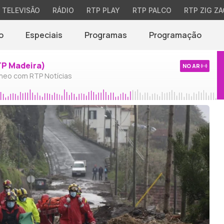
TELEVISÃO
RÁDIO
RTP PLAY
RTP PALCO
RTP ZIG ZA
o
Especiais
Programas
Programação
TP Madeira)
NO AR
neo com RTP Notícias