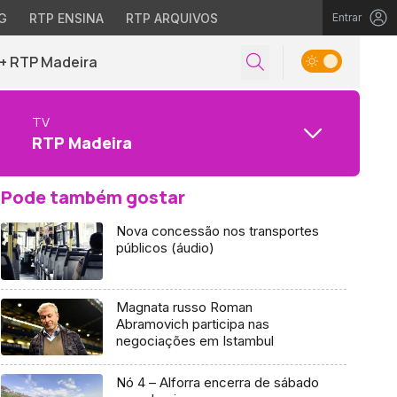
G
RTP ENSINA
RTP ARQUIVOS
Entrar
+ RTP Madeira
TV
RTP Madeira
Pode também gostar
Nova concessão nos transportes
públicos (áudio)
Magnata russo Roman
Abramovich participa nas
negociações em Istambul
Nó 4 – Alforra encerra de sábado