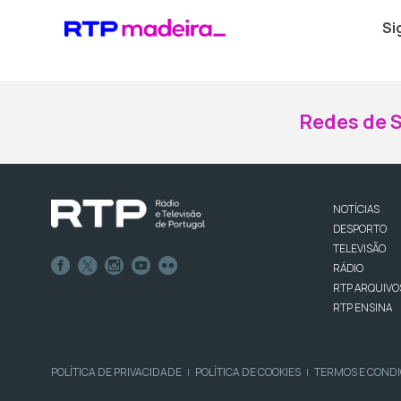
Si
Redes de S
NOTÍCIAS
DESPORTO
TELEVISÃO
RÁDIO
RTP ARQUIVO
RTP ENSINA
POLÍTICA DE PRIVACIDADE
POLÍTICA DE COOKIES
TERMOS E COND
|
|