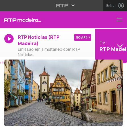
Entrar
RTP Notícias (RTP
NO AR
TV
Madeira)
RTP Madei
Emissão em simultâneo com RTP
Notícias