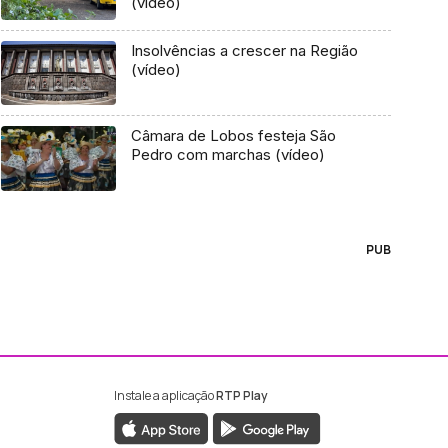
(vídeo)
Insolvências a crescer na Região
(vídeo)
Câmara de Lobos festeja São
Pedro com marchas (vídeo)
PUB
Instale a aplicação
RTP Play
ebook da RTP Madeira
nstagram da RTP Madeira