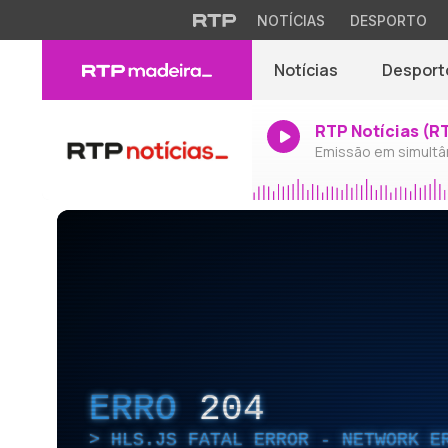
NOTÍCIAS
DESPORTO
Notícias
Desport
RTP Notícias (R
Emissão em simultâ
ERRO
204
HLS.JS FATAL ERROR - NETWORK E