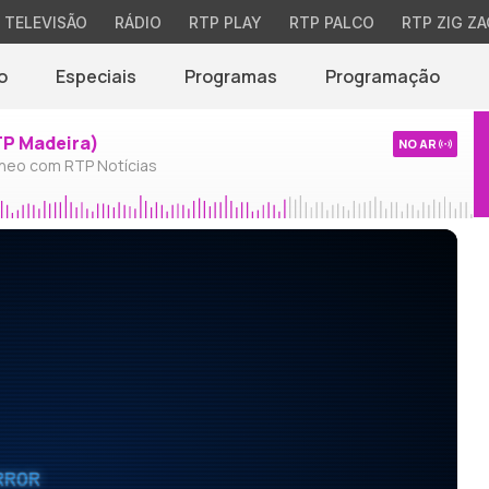
TELEVISÃO
RÁDIO
RTP PLAY
RTP PALCO
RTP ZIG ZA
o
Especiais
Programas
Programação
TP Madeira)
NO AR
neo com RTP Notícias
RROR