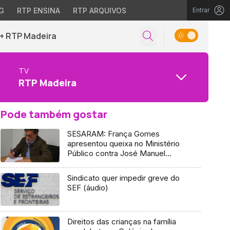
G
RTP ENSINA
RTP ARQUIVOS
Entrar
+ RTP Madeira
TV
RTP Madeira
Pode também gostar
SESARAM: França Gomes
apresentou queixa no Ministério
Público contra José Manuel
Rodrigues e Mário Pereira
(Áudio)
Sindicato quer impedir greve do
SEF (áudio)
Direitos das crianças na família