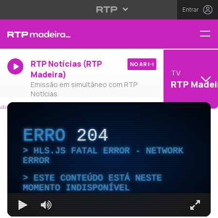
Entrar
RTP Notícias (RTP
NO AR
TV
Madeira)
RTP Madei
Emissão em simultâneo com RTP
Notícias
ERRO
204
HLS.JS FATAL ERROR - NETWORK
ERROR
ESTE CONTEÚDO ESTÁ NESTE
MOMENTO INDISPONÍVEL