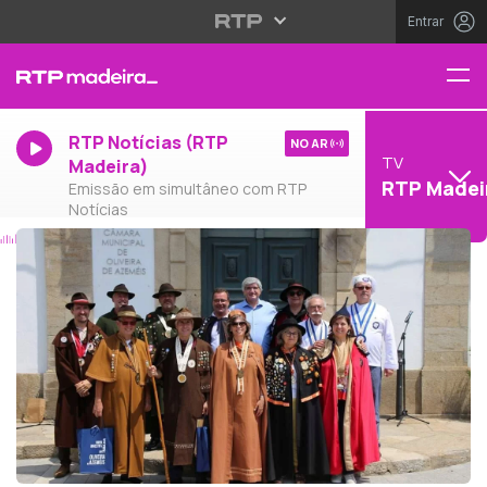
Entrar
RTP Notícias (RTP
NO AR
TV
Madeira)
RTP Madei
Emissão em simultâneo com RTP
Notícias