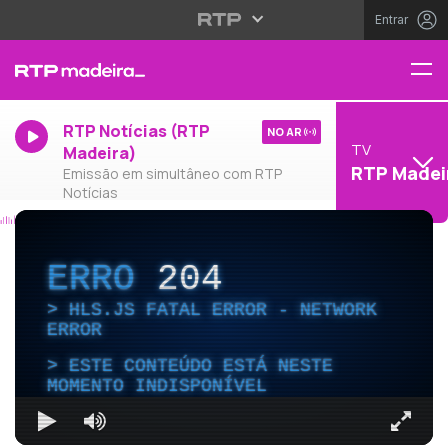
Entrar
RTP Notícias (RTP
NO AR
TV
Madeira)
RTP Madei
Emissão em simultâneo com RTP
Notícias
ERRO
204
HLS.JS FATAL ERROR - NETWORK
ERROR
ESTE CONTEÚDO ESTÁ NESTE
MOMENTO INDISPONÍVEL