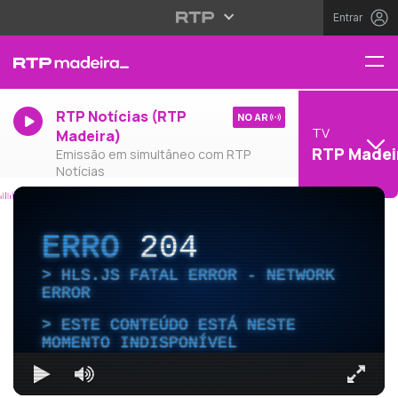
Entrar
RTP Notícias (RTP
NO AR
TV
Madeira)
RTP Madei
Emissão em simultâneo com RTP
Notícias
ERRO
204
HLS.JS FATAL ERROR - NETWORK
ERROR
ESTE CONTEÚDO ESTÁ NESTE
MOMENTO INDISPONÍVEL