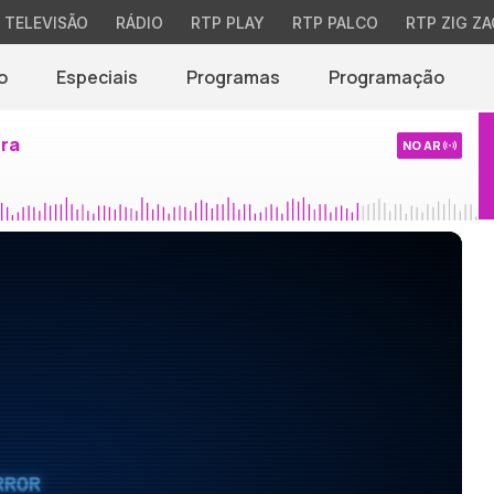
TELEVISÃO
RÁDIO
RTP PLAY
RTP PALCO
RTP ZIG ZA
o
Especiais
Programas
Programação
ira
NO AR
RROR