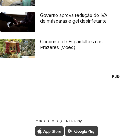
Governo aprova redução do IVA
de máscaras e gel desinfetante
Concurso de Espantalhos nos
Prazeres (vídeo)
PUB
Instale a aplicação
RTP Play
ebook da RTP Madeira
nstagram da RTP Madeira