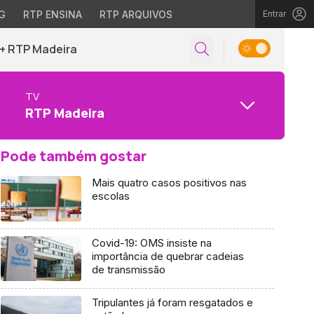
G
RTP ENSINA
RTP ARQUIVOS
Entrar
+ RTP Madeira
TV
RTP Madeira
Pode também gostar
Mais quatro casos positivos nas
escolas
Covid-19: OMS insiste na
importância de quebrar cadeias
de transmissão
Tripulantes já foram resgatados e