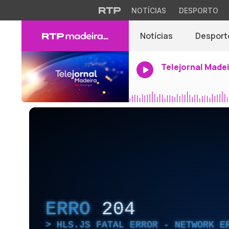
NOTÍCIAS
DESPORTO
Notícias
Desport
Telejornal Made
ERRO
204
HLS.JS FATAL ERROR - NETWORK E