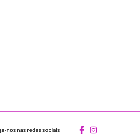
Aceder ao Fac
Aceder ao I
ga-nos nas redes sociais