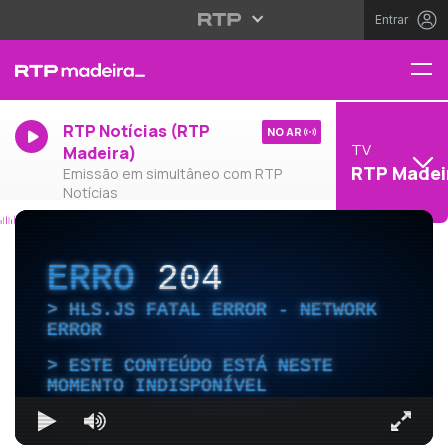
Entrar
RTP Notícias (RTP
NO AR
TV
Madeira)
RTP Madei
Emissão em simultâneo com RTP
Notícias
ERRO
204
HLS.JS FATAL ERROR - NETWORK
ERROR
ESTE CONTEÚDO ESTÁ NESTE
MOMENTO INDISPONÍVEL