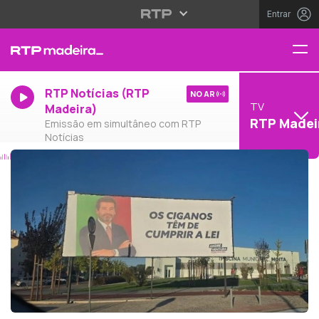
Entrar
RTP Notícias (RTP
NO AR
TV
Madeira)
RTP Madei
Emissão em simultâneo com RTP
Notícias