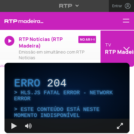
Entrar
RTP Notícias (RTP
NO AR
TV
Madeira)
RTP Madei
Emissão em simultâneo com RTP
Notícias
ERRO
204
HLS.JS FATAL ERROR - NETWORK
ERROR
ESTE CONTEÚDO ESTÁ NESTE
MOMENTO INDISPONÍVEL