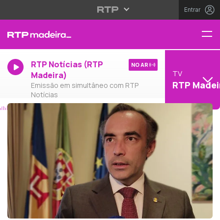
Entrar
RTP Notícias (RTP
NO AR
TV
Madeira)
RTP Madei
Emissão em simultâneo com RTP
Notícias